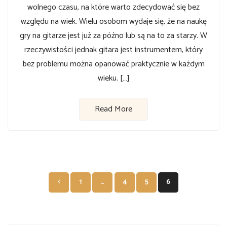
wolnego czasu, na które warto zdecydować się bez
względu na wiek. Wielu osobom wydaje się, że na naukę
gry na gitarze jest już za późno lub są na to za starzy. W
rzeczywistości jednak gitara jest instrumentem, który
bez problemu można opanować praktycznie w każdym
wieku. […]
Read More
Nawigacja
1
…
4
5
6
po
wpisach